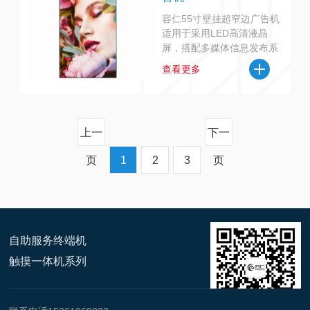
容仁55寸壁挂超窄边广告机
适用于采用LED高清液晶
屏，搭配多媒体信息发布系
统，远程管理一键发布适用
查看更多
于商场，餐厅等场所，通过
高清显示品牌及广告信息宣
传展示。
上一
下一
页
1
2
3
页
自助服务终端机
触摸一体机系列