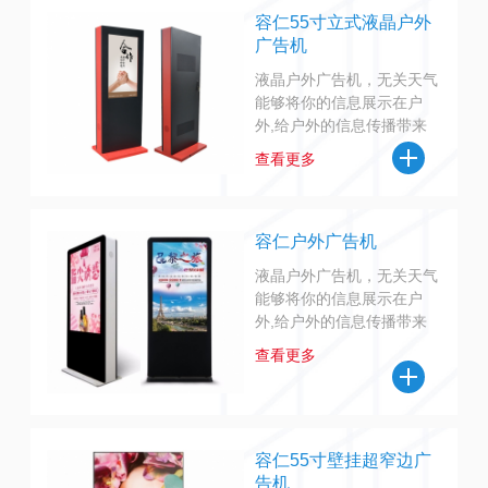
容仁55寸立式液晶户外
广告机
液晶户外广告机，无关天气
能够将你的信息展示在户
外,给户外的信息传播带来
良好的视觉和听觉享受。可
查看更多
以广泛应用到户外广告播
放、户外公共信息发布、户
外媒体传播、触摸互动查询
等领域。
容仁户外广告机
液晶户外广告机，无关天气
能够将你的信息展示在户
外,给户外的信息传播带来
良好的视觉和听觉享受。可
查看更多
以广泛应用到户外广告播
放、户外公共信息发布、户
外媒体传播、触摸互动查询
等领域。
容仁55寸壁挂超窄边广
告机