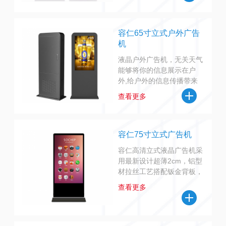
清炫丽适用于酒店，医院，
银行商超等场所，高清显
示，远程管理，方便快捷。
容仁65寸立式户外广告
机
液晶户外广告机，无关天气
能够将你的信息展示在户
外,给户外的信息传播带来
良好的视觉和听觉享受。可
查看更多
以广泛应用到户外广告播
放、户外公共信息发布、户
外媒体传播、触摸互动查询
等领域。
容仁75寸立式广告机
容仁高清立式液晶广告机采
用最新设计超薄2cm，铝型
材拉丝工艺搭配钣金背板，
钢化玻璃面板防爆可靠，高
查看更多
清炫丽适用于酒店，医院，
银行商超等场所，高清显
示，远程管理，方便快捷。