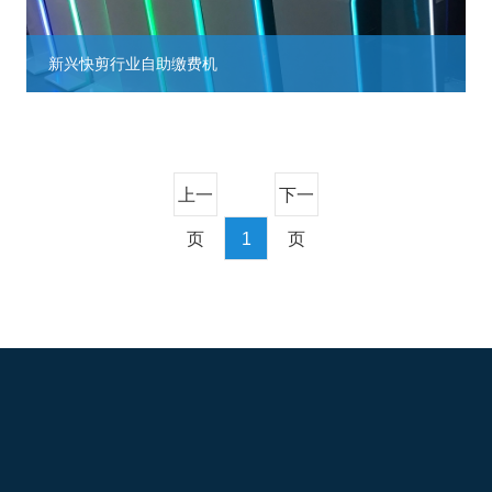
新兴快剪行业自助缴费机
上一
下一
页
1
页