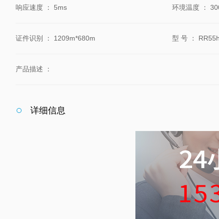
响应速度
：
5ms
环境温度
：
30
证件识别
：
1209m*680m
型 号
：
RR55
产品描述
：
详细信息