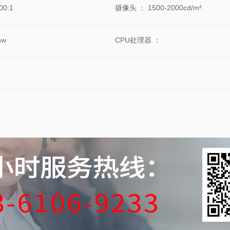
00:1
摄像头
：
1500-2000cd/m²
hw
CPU处理器
：