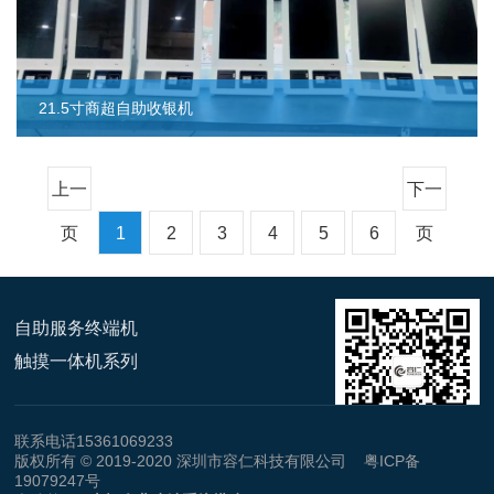
21.5寸商超自助收银机
上一
下一
页
1
2
3
4
5
6
页
自助服务终端机
触摸一体机系列
联系电话15361069233
版权所有 © 2019-2020 深圳市容仁科技有限公司
粤ICP备
19079247号