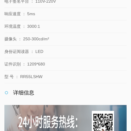
电子签名平台
：
110V-220V
响应速度
：
5ms
环境温度
：
3000:1
摄像头
：
250-300cd/m²
身份证阅读器
：
LED
证件识别
：
1209*680
型 号
：
RR55LSHW
详细信息