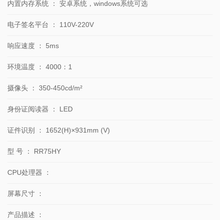
内置内存系统
：
安卓系统，windows系统可选
电子签名平台
：
110V-220V
响应速度
：
5ms
环境温度
：
4000：1
摄像头
：
350-450cd/m²
身份证阅读器
：
LED
证件识别
：
1652(H)×931mm (V)
型 号
：
RR75HY
CPU处理器
：
屏幕尺寸
：
产品描述
：