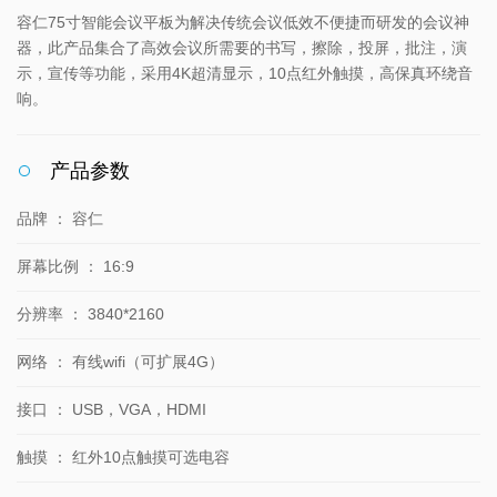
容仁75寸智能会议平板为解决传统会议低效不便捷而研发的会议神
器，此产品集合了高效会议所需要的书写，擦除，投屏，批注，演
示，宣传等功能，采用4K超清显示，10点红外触摸，高保真环绕音
响。
产品参数
品牌
：
容仁
屏幕比例
：
16:9
分辨率
：
3840*2160
网络
：
有线wifi（可扩展4G）
接口
：
USB，VGA，HDMI
触摸
：
红外10点触摸可选电容