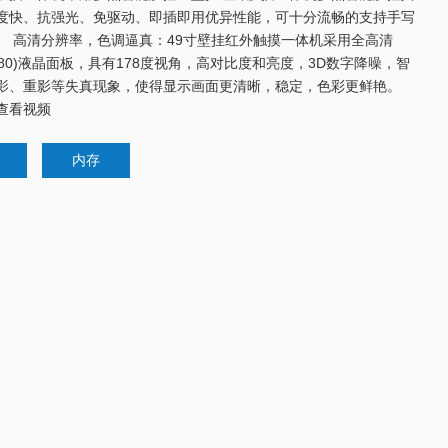
度快、抗强光、免驱动、即插即用优异性能，可十分流畅的支持手写
。 高清分辨率，色调逼真：49寸壁挂红外触摸一体机采用全高清
*1080)液晶面板，具有178度视角，高对比度和亮度，3D数字降噪，智
影、重影等失真现象，使得显示画面更清晰，稳定，色彩更鲜艳。
查看视频
内存