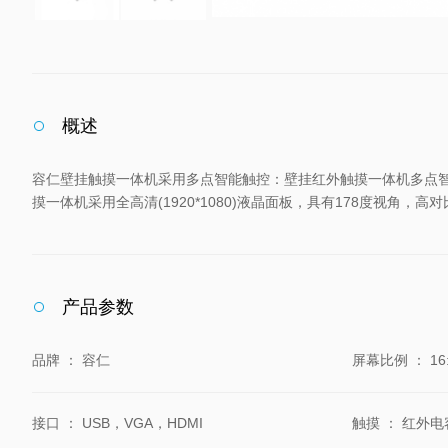
概述
容仁壁挂触摸一体机采用多点智能触控：壁挂红外触摸一体机多点智
摸一体机采用全高清(1920*1080)液晶面板，具有178度视
产品参数
品牌
：
容仁
屏幕比例
：
16
接口
：
USB，VGA，HDMI
触摸
：
红外电