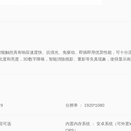
能触控具有响应速度快、抗强光、免驱动、即插即用优异性能，可十分流
角，高对比度和亮度，3D数字降噪，智能消除残影、重影等失真现象，使得显
:9
分辨率
：
1920*1080
容可选
内置内存系统
：
安卓系统（可外置Wi
OPS）