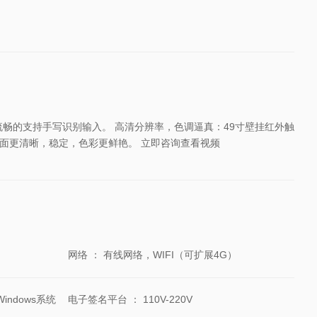
畅的支持手写识别输入。 高清分辨率，色调逼真：49寸壁挂红外触
示画面更清晰，稳定，色彩更鲜艳。 立即咨询查看视频
网络
：
有线网络，WIFI（可扩展4G）
ndows系统
电子签名平台
：
110V-220V